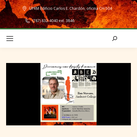
UPRM Edificio Carlos E. Chardón, oficina CH-504
(787) 832-4040 ext. 3846
Search: