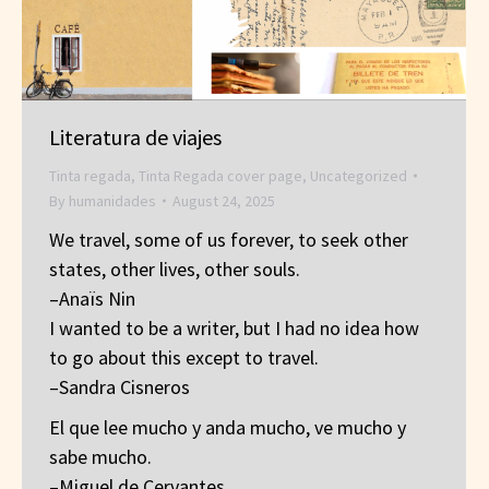
Literatura de viajes
Tinta regada
,
Tinta Regada cover page
,
Uncategorized
By
humanidades
August 24, 2025
We travel, some of us forever, to seek other
states, other lives, other souls.
–Anaïs Nin
I wanted to be a writer, but I had no idea how
to go about this except to travel.
–Sandra Cisneros
El que lee mucho y anda mucho, ve mucho y
sabe mucho.
–Miguel de Cervantes_