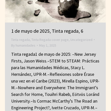
1 de mayo de 2025, Tinta regada, 6
Tinta regada
,
Tinta Regada cover page
,
Uncategorized
By
humanidades
May 1, 2025
Tinta regada1 de mayo de 2025: –New Jersey
Firsts, Jason Weiss.–STEM to STEAM: Prácticas
para las Humanidades Médicas, Stacy L.
Hernández, UPR-M.–Reflexiones sobre Érase
una vez en el Caribe (2023), Mirella Espino, UPR-
M.–Nowhere and Everywhere: The Immigrant’s
Search for Home, Touihri Rabeb, Eötvös Loránd
University.–Is Cormac McCarthy’s The Road an
Engineering Project?, Ivette Cruzado, UPR-M.–