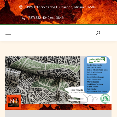
UPRM Edificio Carlos E. Chardón, oficina CH-504
(787) 832-4040 ext. 3846
Search: