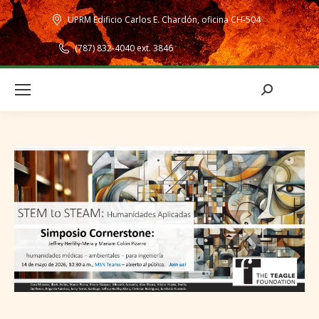
UPRM Edificio Carlos E. Chardón, oficina CH-504
(787) 832-4040 ext. 3846
Search: