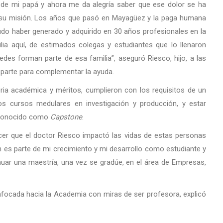
 de mi papá y ahora me da alegría saber que ese dolor se ha
a su misión. Los años que pasó en Mayagüez y la paga humana
udo haber generado y adquirido en 30 años profesionales en la
ilia aquí, de estimados colegas y estudiantes que lo llenaron
es forman parte de esa familia”, aseguró Riesco, hijo, a las
 parte para complementar la ayuda.
ia académica y méritos, cumplieron con los requisitos de un
s cursos medulares en investigación y producción, y estar
l conocido como
Capstone
.
cer que el doctor Riesco impactó las vidas de estas personas
n es parte de mi crecimiento y mi desarrollo como estudiante y
nuar una maestría, una vez se gradúe, en el área de Empresas,
enfocada hacia la Academia con miras de ser profesora, explicó