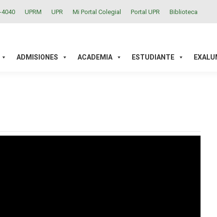
2-4040
UPRM
UPR
Mi Portal Colegial
Portal UPR
Biblioteca
ACADEMIA
ESTUDIANTE
EXALUMNOS
INVESTIGAC
ADMISIONES
ACADEMIA
ESTUDIANTE
EXALU