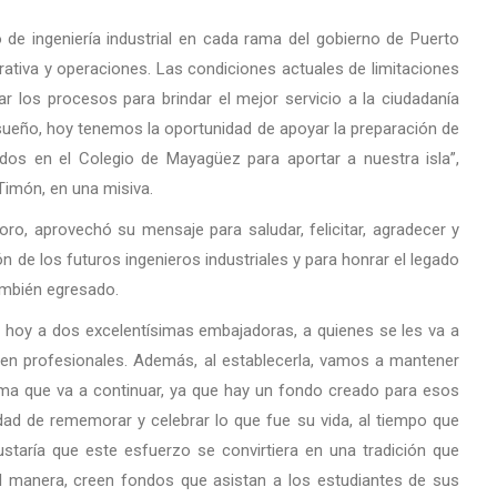
de ingeniería industrial en cada rama del gobierno de Puerto
rativa y operaciones. Las condiciones actuales de limitaciones
r los procesos para brindar el mejor servicio a la ciudadanía
sueño, hoy tenemos la oportunidad de apoyar la preparación de
ados en el Colegio de Mayagüez para aportar a nuestra isla”,
Timón, en una misiva.
oro, aprovechó su mensaje para saludar, felicitar, agradecer y
ón de los futuros ingenieros industriales y para honrar el legado
ambién egresado.
 hoy a dos excelentísimas embajadoras, a quienes se les va a
 en profesionales. Además, al establecerla, vamos a mantener
ama que va a continuar, ya que hay un fondo creado para esos
ad de rememorar y celebrar lo que fue su vida, al tiempo que
taría que este esfuerzo se convirtiera en una tradición que
al manera, creen fondos que asistan a los estudiantes de sus