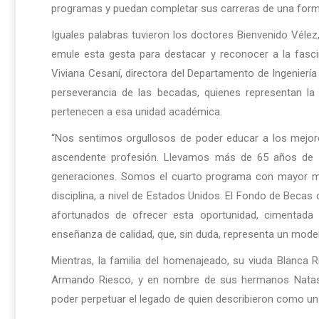
programas y puedan completar sus carreras de una forma
Iguales palabras tuvieron los doctores Bienvenido Vélez
emule esta gesta para destacar y reconocer a la fascin
Viviana Cesaní, directora del Departamento de Ingeniería 
perseverancia de las becadas, quienes representan l
pertenecen a esa unidad académica.
“Nos sentimos orgullosos de poder educar a los mejore
ascendente profesión. Llevamos más de 65 años de 
generaciones. Somos el cuarto programa con mayor mat
disciplina, a nivel de Estados Unidos. El Fondo de Bec
afortunados de ofrecer esta oportunidad, cimentada
enseñanza de calidad, que, sin duda, representa un modelo
Mientras, la familia del homenajeado, su viuda Blanca 
Armando Riesco, y en nombre de sus hermanos Natasch
poder perpetuar el legado de quien describieron como un