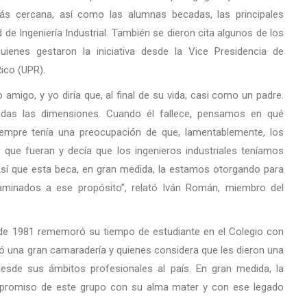
s cercana, así como las alumnas becadas, las principales
 de Ingeniería Industrial. También se dieron cita algunos de los
enes gestaron la iniciativa desde la Vice Presidencia de
Rico (UPR).
amigo, y yo diría que, al final de su vida, casi como un padre.
todas las dimensiones. Cuando él fallece, pensamos en qué
mpre tenía una preocupación de que, lamentablemente, los
que fueran y decía que los ingenieros industriales teníamos
Así que esta beca, en gran medida, la estamos otorgando para
aminados a ese propósito”, relató Iván Román, miembro del
se de 1981 rememoró su tiempo de estudiante en el Colegio con
ó una gran camaradería y quienes considera que les dieron una
esde sus ámbitos profesionales al país. En gran medida, la
mpromiso de este grupo con su alma mater y con ese legado