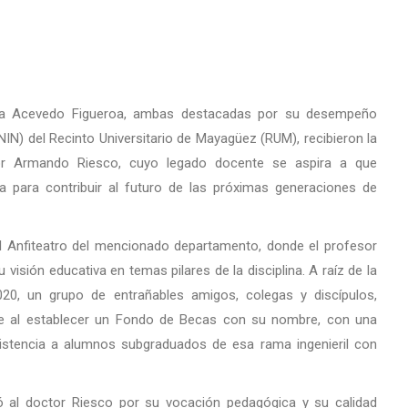
lma Acevedo Figueroa, ambas destacadas por su desempeño
NIN) del Recinto Universitario de Mayagüez (RUM), recibieron la
tor Armando Riesco, cuyo legado docente se aspira a que
 para contribuir al futuro de las próximas generaciones de
l Anfiteatro del mencionado departamento, donde el profesor
visión educativa en temas pilares de la disciplina. A raíz de la
020, un grupo de entrañables amigos, colegas y discípulos,
je al establecer un Fondo de Becas con su nombre, con una
asistencia a alumnos subgraduados de esa rama ingenieril con
dó al doctor Riesco por su vocación pedagógica y su calidad