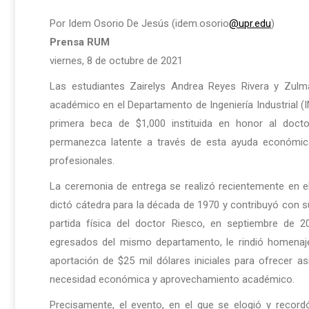
Por Idem Osorio De Jesús (idem.osorio
@upr.edu
)
Prensa RUM
viernes, 8 de octubre de 2021
Las estudiantes Zairelys Andrea Reyes Rivera y Zu
académico en el Departamento de Ingeniería Industrial (I
primera beca de $1,000 instituida en honor al doc
permanezca latente a través de esta ayuda económica
profesionales.
La ceremonia de entrega se realizó recientemente en e
dictó cátedra para la década de 1970 y contribuyó con su 
partida física del doctor Riesco, en septiembre de 2
egresados del mismo departamento, le rindió homena
aportación de $25 mil dólares iniciales para ofrecer 
necesidad económica y aprovechamiento académico.
Precisamente, el evento, en el que se elogió y recor