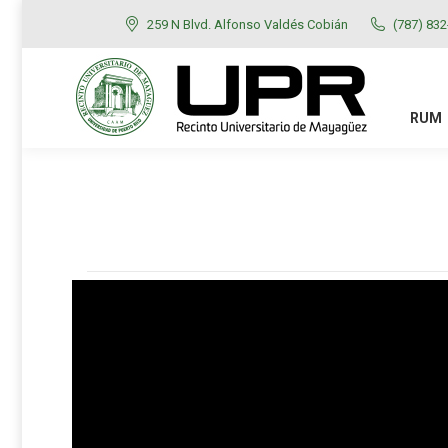
259 N Blvd. Alfonso Valdés Cobián
(787) 83
RUM
ADMISIONES
RUM