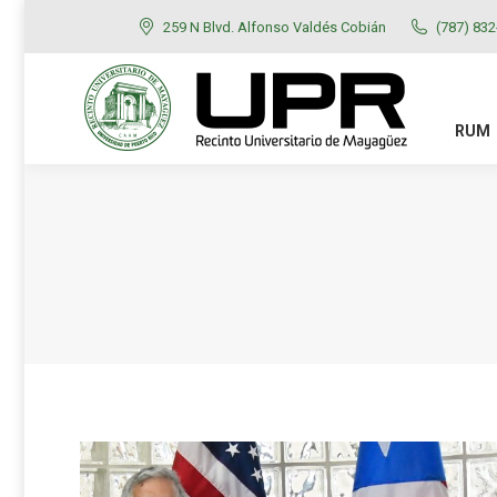
259 N Blvd. Alfonso Valdés Cobián
(787) 83
RUM
ADMISIONES
RUM