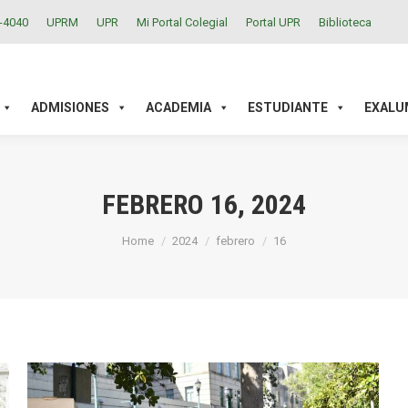
2-4040
UPRM
UPR
Mi Portal Colegial
Portal UPR
Biblioteca
ACADEMIA
ESTUDIANTE
EXALUMNOS
INVESTIGAC
ADMISIONES
ACADEMIA
ESTUDIANTE
EXALU
FEBRERO 16, 2024
You are here:
Home
2024
febrero
16