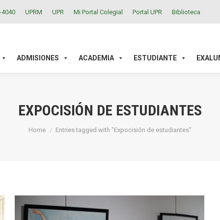
2-4040
UPRM
UPR
Mi Portal Colegial
Portal UPR
Biblioteca
ACADEMIA
ESTUDIANTE
EXALUMNOS
INVESTIGAC
ADMISIONES
ACADEMIA
ESTUDIANTE
EXALU
EXPOCISIÓN DE ESTUDIANTES
You are here:
Home
Entries tagged with "Expocisión de estudiantes"