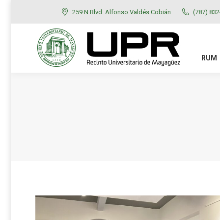
259 N Blvd. Alfonso Valdés Cobián
(787) 83
RUM
ADMISIONES
RUM