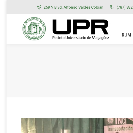
259 N Blvd. Alfonso Valdés Cobián
(787) 83
RUM
ADMISIONES
RUM