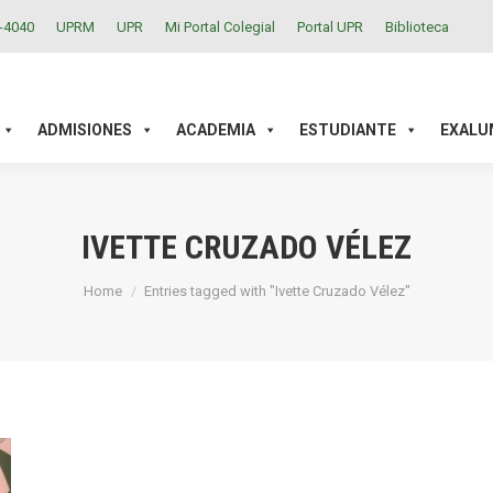
2-4040
UPRM
UPR
Mi Portal Colegial
Portal UPR
Biblioteca
ACADEMIA
ESTUDIANTE
EXALUMNOS
INVESTIGAC
ADMISIONES
ACADEMIA
ESTUDIANTE
EXALU
IVETTE CRUZADO VÉLEZ
You are here:
Home
Entries tagged with "Ivette Cruzado Vélez"