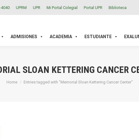
2-4040
UPRM
UPR
Mi Portal Colegial
Portal UPR
Biblioteca
ACADEMIA
ESTUDIANTE
EXALUMNOS
INVESTIGAC
ADMISIONES
ACADEMIA
ESTUDIANTE
EXALU
RIAL SLOAN KETTERING CANCER C
You are here:
Home
Entries tagged with "Memorial Sloan Kettering Cancer Center"