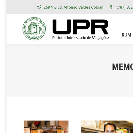
259 N Blvd. Alfonso Valdés Cobián
(787) 83
RUM
ADMISIONES
RUM
MEMO