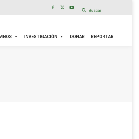
Buscar
Facebook
X
YouTube
page
page
page
IÓN
DONAR
REPORTAR
opens
opens
opens
in
in
in
MNOS
INVESTIGACIÓN
DONAR
REPORTAR
new
new
new
window
window
window