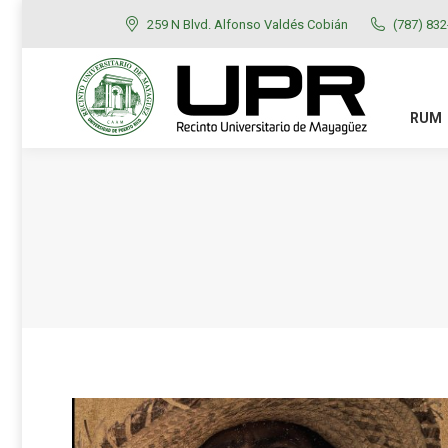
259 N Blvd. Alfonso Valdés Cobián
(787) 83
RUM
ADMISIONES
RUM