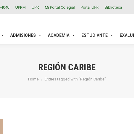
2-4040
UPRM
UPR
Mi Portal Colegial
Portal UPR
Biblioteca
ACADEMIA
ESTUDIANTE
EXALUMNOS
INVESTIGAC
ADMISIONES
ACADEMIA
ESTUDIANTE
EXALU
REGIÓN CARIBE
You are here:
Home
Entries tagged with "Región Caribe"