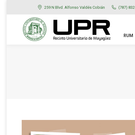
259 N Blvd. Alfonso Valdés Cobián
(787) 83
RUM
ADMISIONES
RUM