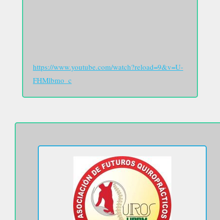
https://www.youtube.com/watch?reload=9&v=U-
FHMlbmo_c