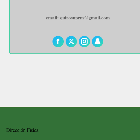
email: quirosuprm@gmail.com
Facebook
X
Instagram
Snapchat
Dirección Física