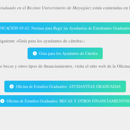
Graduado en el Recinto Universitario de Mayagüez
están contenidas en 
ICACIÓN 05-62: Normas para Regir las Ayudantías de Estudiantes Graduado
iguiente «Guía para los ayudantes de cátedra»:
Guía para los Ayudantes de Cátedra
 becas y otros tipos de financiamientos, visita el sitio web de la Oficin
Oficina de Estudios Graduados: AYUDANTÍAS GRADUADAS
Oficina de Estudios Graduados: BECAS Y OTROS FINANCIAMIENTOS