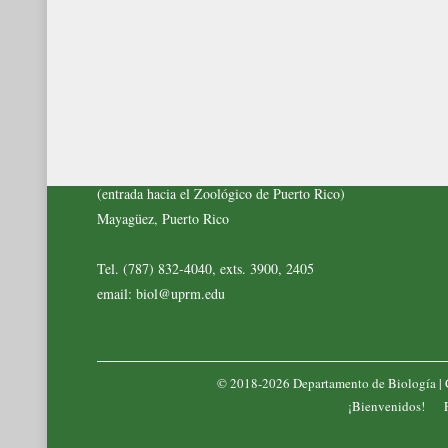
Dirección Física
Departamento de Biología.
Carr. 108, Barrio Miradero Km 1.3
(entrada hacia el Zoológico de Puerto Rico)
Mayagüez, Puerto Rico
Tel. (787) 832-4040, exts. 3900, 2405
email: biol@uprm.edu
© 2018-2026 Departamento de Biología |
¡Bienvenidos!