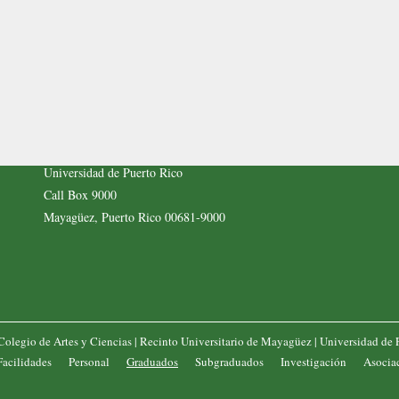
Dirección Postal
Departamento de Biología
Recinto Universitario de Mayagüez
Universidad de Puerto Rico
Call Box 9000
Mayagüez, Puerto Rico 00681-9000
Colegio de Artes y Ciencias
|
Recinto Universitario de Mayagüez
|
Universidad de 
Facilidades
Personal
Graduados
Subgraduados
Investigación
Asocia