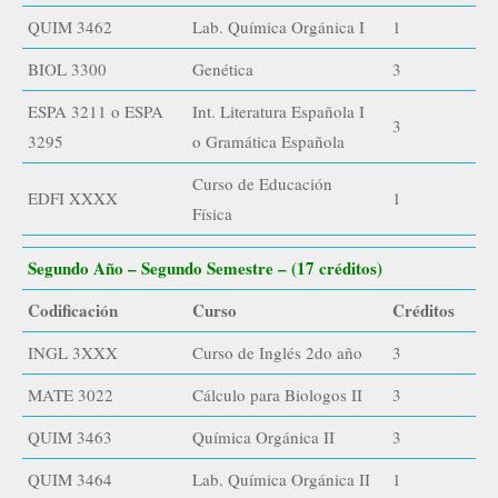
QUIM 3462
Lab. Química Orgánica I
1
BIOL 3300
Genética
3
ESPA 3211 o ESPA
Int. Literatura Española I
3
3295
o Gramática Española
Curso de Educación
EDFI XXXX
1
Física
Segundo Año – Segundo Semestre – (17 créditos)
Codificación
Curso
Créditos
INGL 3XXX
Curso de Inglés 2do año
3
MATE 3022
Cálculo para Biologos II
3
QUIM 3463
Química Orgánica II
3
QUIM 3464
Lab. Química Orgánica II
1