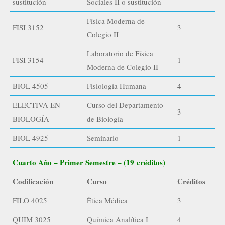
sustitución
Sociales II o sustitución
Física Moderna de
FISI 3152
3
Colegio II
Laboratorio de Física
FISI 3154
1
Moderna de Colegio II
BIOL 4505
Fisiología Humana
4
ELECTIVA EN
Curso del Departamento
3
BIOLOGÍA
de Biología
BIOL 4925
Seminario
1
Cuarto Año – Primer Semestre – (19 créditos)
Codificación
Curso
Créditos
FILO 4025
Ética Médica
3
QUIM 3025
Química Analítica I
4