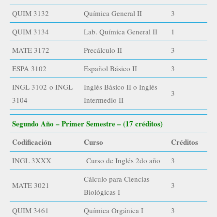
QUIM 3132
Química General II
3
QUIM 3134
Lab. Química General II
1
MATE 3172
Precálculo II
3
ESPA 3102
Español Básico II
3
INGL 3102 o INGL
Inglés Básico II o Inglés
3
3104
Intermedio II
Segundo Año – Primer Semestre – (17 créditos)
Codificación
Curso
Créditos
INGL 3XXX
Curso de Inglés 2do año
3
Cálculo para Ciencias
MATE 3021
3
Biológicas I
QUIM 3461
Química Orgánica I
3