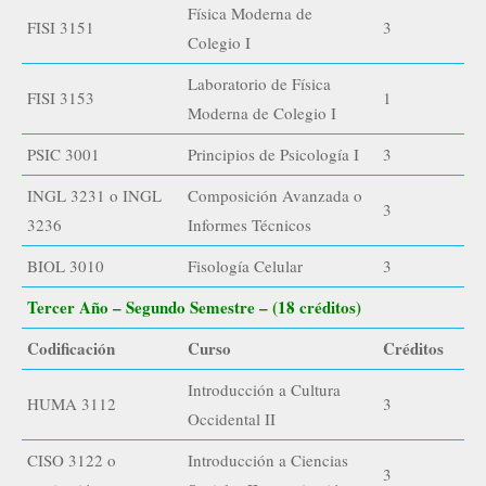
Física Moderna de
FISI 3151
3
Colegio I
Laboratorio de Física
FISI 3153
1
Moderna de Colegio I
PSIC 3001
Principios de Psicología I
3
INGL 3231 o INGL
Composición Avanzada o
3
3236
Informes Técnicos
BIOL 3010
Fisología Celular
3
Tercer Año – Segundo Semestre – (18 créditos)
Codificación
Curso
Créditos
Introducción a Cultura
HUMA 3112
3
Occidental II
CISO 3122 o
Introducción a Ciencias
3