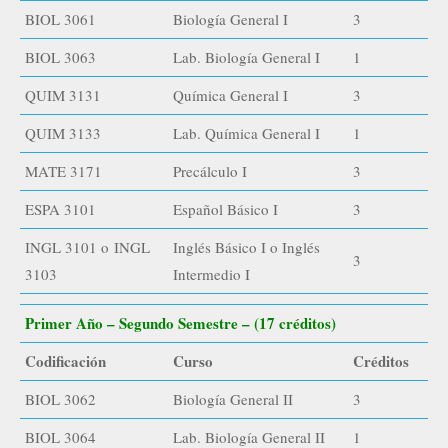
BIOL 3061
Biología General I
3
BIOL 3063
Lab. Biología General I
1
QUIM 3131
Química General I
3
QUIM 3133
Lab. Química General I
1
MATE 3171
Precálculo I
3
ESPA 3101
Español Básico I
3
INGL 3101 o INGL
Inglés Básico I o Inglés
3
3103
Intermedio I
Primer Año – Segundo Semestre – (17 créditos)
Codificación
Curso
Créditos
BIOL 3062
Biología General II
3
BIOL 3064
Lab. Biología General II
1