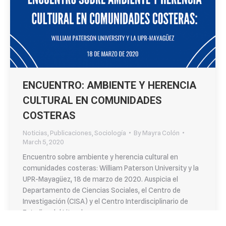
ENCUENTRO: AMBIENTE Y HERENCIA
CULTURAL EN COMUNIDADES
COSTERAS
Noticias
,
Publicaciones
,
Sociología
By
Mayra Colón
March 5, 2020
Encuentro sobre ambiente y herencia cultural en
comunidades costeras: William Paterson University y la
UPR-Mayagüez, 18 de marzo de 2020. Auspicia el
Departamento de Ciencias Sociales, el Centro de
Investigación (CISA) y el Centro Interdisciplinario de
Estudios del Litoral.