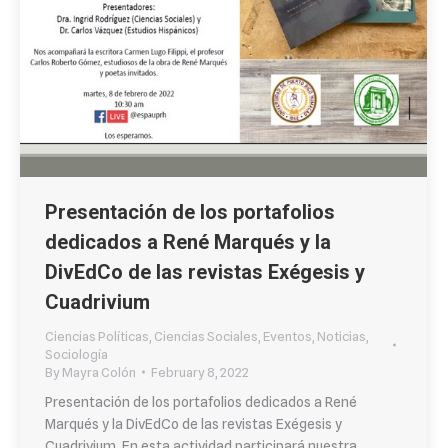
Presentación de los portafolios
dedicados a René Marqués y la
DivEdCo de las revistas Exégesis y
Cuadrivium
Ciencias Políticas
,
Ciencias Sociales
,
Eventos
,
Noticias
,
Sociología
By
Mayra Colón
February 8, 2022
Presentación de los portafolios dedicados a René
Marqués y la DivEdCo de las revistas Exégesis y
Cuadrivium. En esta actividad participará nuestra