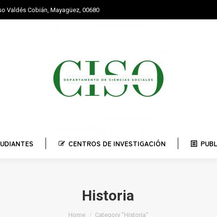
nso Valdés Cobián, Mayagüez, 00680
STUDIANTES
CENTROS DE INVESTIGACIÓN
PUBLI
UDIANTES
CENTROS DE INVESTIGACIÓN
PUB
Historia
You are here:
Home
Category "Historia"