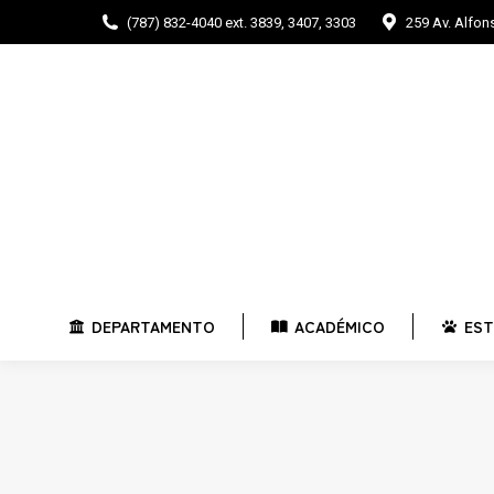
(787) 832-4040 ext. 3839, 3407, 3303
259 Av. Alfo
DEPARTAMENTO
ACADÉMICO
E
DEPARTAMENTO
ACADÉMICO
EST