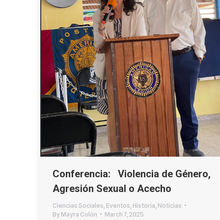
Conferencia: Violencia de Género,
Agresión Sexual o Acecho
Ciencias Sociales
,
Eventos
,
Historia
,
Noticias
By
Mayra Colón
March 7, 2025