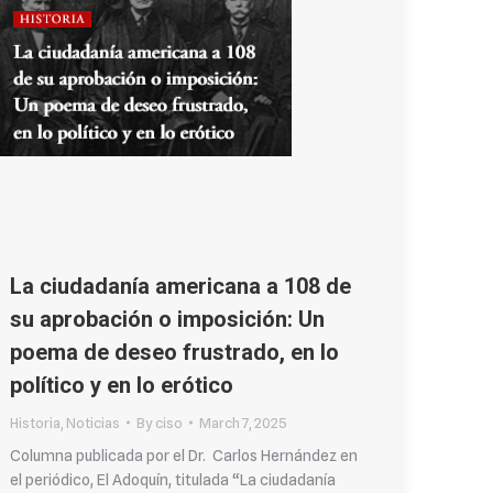
La ciudadanía americana a 108 de
su aprobación o imposición: Un
poema de deseo frustrado, en lo
político y en lo erótico
Historia
,
Noticias
By
ciso
March 7, 2025
Columna publicada por el Dr. Carlos Hernández en
el periódico, El Adoquín, titulada “La ciudadanía