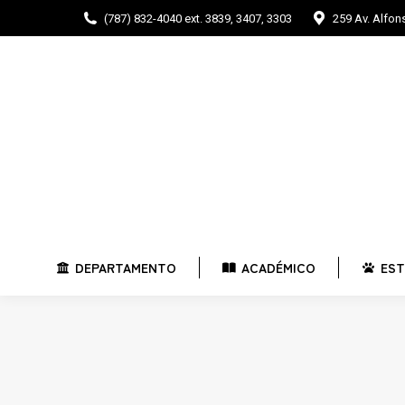
(787) 832-4040 ext. 3839, 3407, 3303
259 Av. Alfo
DEPARTAMENTO
ACADÉMICO
E
DEPARTAMENTO
ACADÉMICO
EST