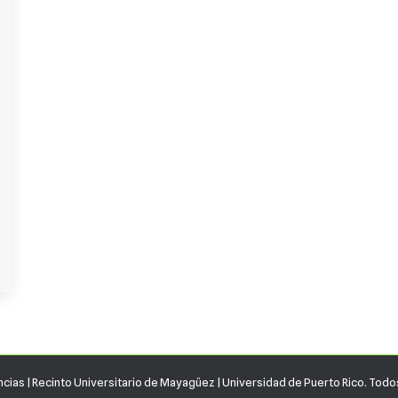
ncias
|
Recinto Universitario de Mayagüez
|
Universidad de Puerto Rico.
Todos