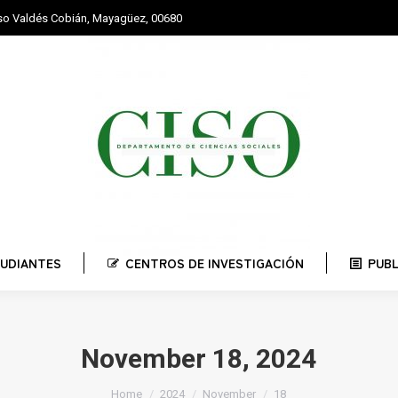
nso Valdés Cobián, Mayagüez, 00680
STUDIANTES
CENTROS DE INVESTIGACIÓN
PUBLI
UDIANTES
CENTROS DE INVESTIGACIÓN
PUB
November 18, 2024
You are here:
Home
2024
November
18