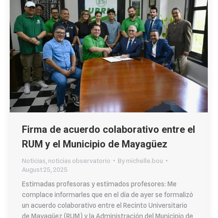
Firma de acuerdo colaborativo entre el
RUM y el Municipio de Mayagüez
Noticias
,
noticias observatorio
By
michelle.bou
August 25, 2025
Estimadas profesoras y estimados profesores: Me
complace informarles que en el día de ayer se formalizó
un acuerdo colaborativo entre el Recinto Universitario
de Mayagüez (RUM) y la Administración del Municipio de