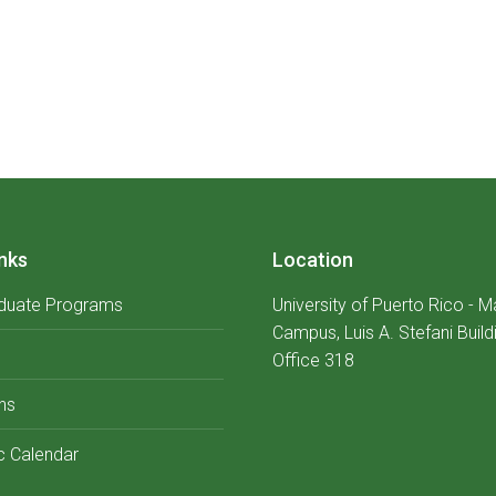
nks
Location
duate Programs
University of Puerto Rico - 
Campus, Luis A. Stefani Build
Office 318
ns
 Calendar