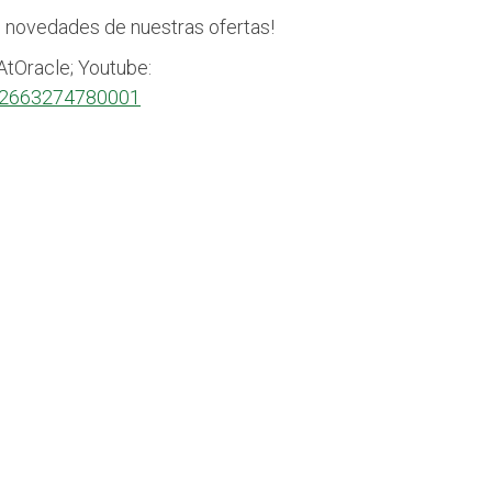
s novedades de nuestras ofertas!
tOracle; Youtube:
r/2663274780001