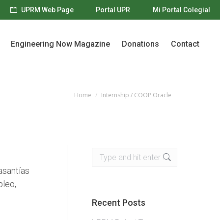
UPRM Web Page
Portal UPR
Mi Portal Colegial
Engineering Now Magazine
Donations
Contact
Engineering Now Magazine
Donations
Contact
Home
Internship / COOP Oracle
You are here:
Search:
asantías
pleo,
Recent Posts