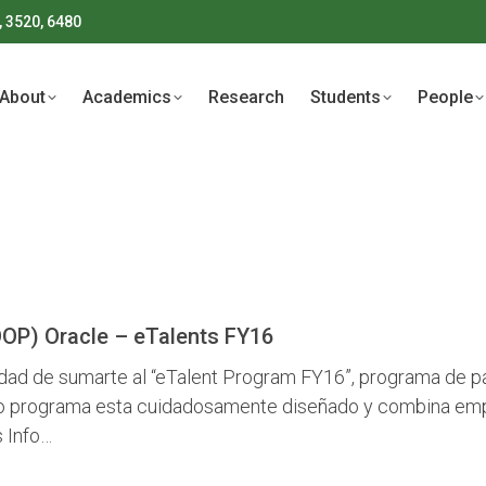
, 3520, 6480
About
Academics
Research
Students
People
About
Academics
Research
Students
People
OOP) Oracle – eTalents FY16
nidad de sumarte al “eTalent Program FY16”, programa de p
icho programa esta cuidadosamente diseñado y combina em
s Info…