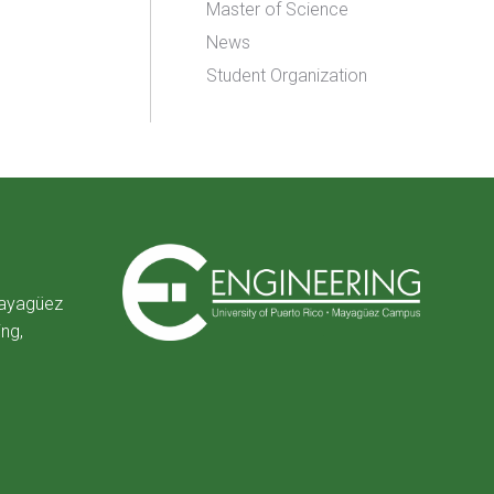
Master of Science
News
Student Organization
Mayagüez
ing,