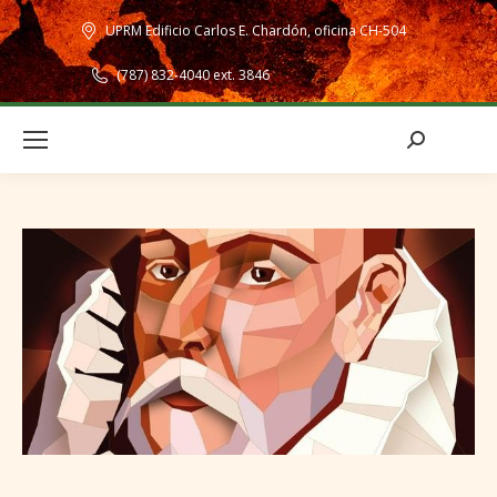
UPRM Edificio Carlos E. Chardón, oficina CH-504
(787) 832-4040 ext. 3846
Search: