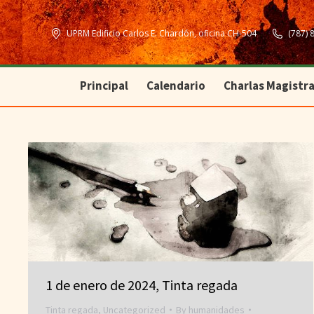
Principal
Calendario
Charlas Magistra
UPRM Edificio Carlos E. Chardón, oficina CH-504
(787) 
Principal
Calendario
Charlas Magistra
1 de enero de 2024, Tinta regada
Tinta regada
,
Uncategorized
By
humanidades