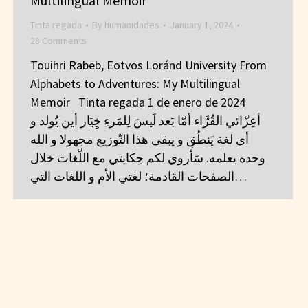
Multilingual Memoir
Tinta regada
By
humanidades
January 1, 2024
28 Comments
Touihri Rabeb, Eötvös Loránd University From
Alphabets to Adventures: My Multilingual
Memoir Tinta regada 1 de enero de 2024
أعِزّائي القُرَّاء أمّا بَعد لَيسَ لِلمَرءِ خٍيَار أين يُولد و
أي لغة يَنطُق و يبقى هذا التّوزيع مجهولا و الله
وحده يعلمه. سَأَروي لكم حِكايتي مع اللّغات خلال
الصفحات القادمة؛ لغتي الأم و اللغات التي…