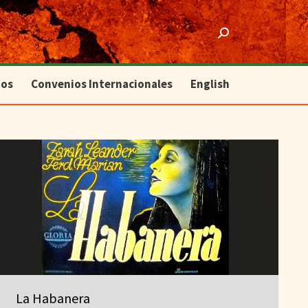
ios
Convenios Internacionales
English
Search:
ios
Convenios Internacionales
English
La Habanera