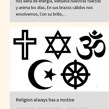
nos llena de energía, Renueva nuestras fuerzas
y anima los días, En sus brazos cálidos nos
envolvemos, Con su brillo,…
Religion always has a motive
Tinta regada
By
humanidades
January 1, 2024