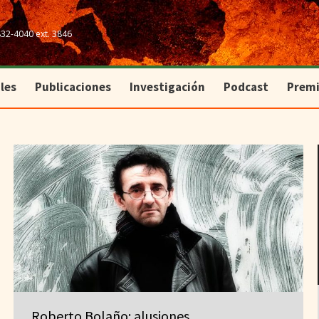
les
Publicaciones
Investigación
Podcast
Prem
832-4040 ext. 3846
les
Publicaciones
Investigación
Podcast
Prem
Roberto Bolaño: alusiones