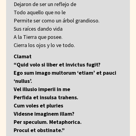
Dejaron de ser un reflejo de
Todo aquello que no le
Permite ser como un árbol grandioso.
Sus raíces dando vida
A la Tierra que posee.
Cierra los ojos y lo ve todo.
Clamat
“Quid volo si liber et invictus fugit?
Ego sum imago multorum ‘etiam’ et pauci
‘nullus’.
Vel illusio imperii in me
Perfida et insulsa trahens.
Cum voles et pluries
Videsne imaginem illam?
Per speculum. Metaphorica.
Procul et obstinate.”