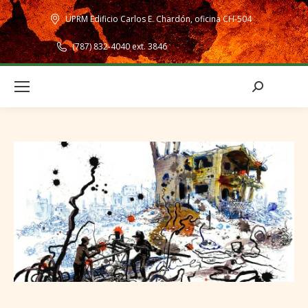
UPRM Edificio Carlos E. Chardón, oficina CH-504
(787) 832-4040 ext. 3846
Search: