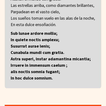
Las estrellas arriba, como diamantes brillantes,
Parpadean en el vasto cielo,
Los sueños toman vuelo en las alas de la noche,
En esta dulce ensoñación.
Sub lunae ardore mollia;
In quiete noctis amplexu;
Susurrat aurae lenis;
Cunabula mundi cum gratia.
Astra superi, instar adamantina micantia;
Irruere in immensum caelum ;
alis noctis somnia fugant;
In hoc dulce somnium.