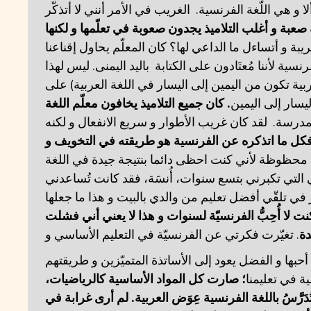
 ألا و هي اللّغة الفرنسية. الغريب في الأمر أنني لا أتذكّر
صعبة
و
أغلب
التلاميذ
يجدون
صعوبة
في
تعلّمها
و
لكنها
. يبة و أتساءل ما الداعي لها؟ كان المعلّم يحاول إقناعنا
رنسية لأننا مُعتَادون على الكتابة باليد اليمنى. ليس لهذا
لعربية تكون من اليمين إلى اليسار في اللغة العربية) على
اللغة
معلّم
يخافون
التلاميذ
جميع
كان
.
ليسار إلى اليمين
، رسة. لقد كان غريب الأطوار و سريع الانفعال و لكنه
كل
ما
اتذكره
عن
الفرنسية
هو
طريقته
في
التخويف
و
محظوظة لأني كنت احظى دائما بنتيجة جيدة في اللغة
ي التي تكبرني بتسع سنوات، أُنسَة، فقد كانت تُساعدني
ي تلقّي أفضل تعليم من والدي بالبيت و هذا ما جعلها
نت
لا أُحِبُّ
الفرنسيّة
لسنوات
و
هذا
لا
يعني
أني
فشلت
دة
. تغيّرت فكرتي عن الفرنسيّة في التعليم الأساسي و
حبها و الفضل يعود إلى الأساتذة المتميّزين و طريقتهم
ة في تعليمنا
؛
صارت
كل
المواد
الأساسية
كالرياضيات،
في
غرابة
أرى
لم
.
العربية
عِوَض
الفرنسية
باللغة
ُدَرَّسُ