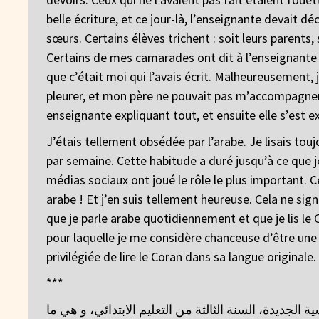
belle écriture, et ce jour-là, l’enseignante devait dé
sœurs. Certains élèves trichent : soit leurs parents, 
Certains de mes camarades ont dit à l’enseignante q
que c’était moi qui l’avais écrit. Malheureusement, j’
pleurer, et mon père ne pouvait pas m’accompagner à l
enseignante expliquant tout, et ensuite elle s’est 
J’étais tellement obsédée par l’arabe. Je lisais touj
par semaine. Cette habitude a duré jusqu’à ce que je
médias sociaux ont joué le rôle le plus important. C
arabe ! Et j’en suis tellement heureuse. Cela ne signi
que je parle arabe quotidiennement et que je lis le 
pour laquelle je me considère chanceuse d’être une
privilégiée de lire le Coran dans sa langue originale.
***
ة الجديدة، السنة الثالثة من التعليم الابتدائي، و هي ما