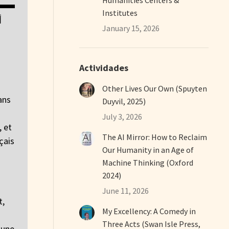
Institutes
أ
January 15, 2026
Actividades
Other Lives Our Own (Spuyten
ans
Duyvil, 2025)
July 3, 2026
, et
The AI Mirror: How to Reclaim
çais
Our Humanity in an Age of
Machine Thinking (Oxford
2024)
June 11, 2026
t,
My Excellency: A Comedy in
Three Acts (Swan Isle Press,
 une