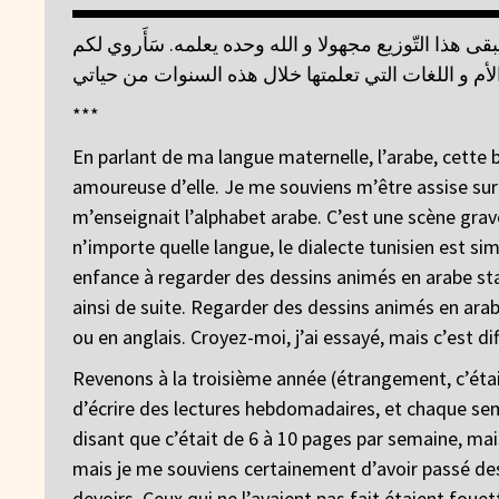
طُق و يبقى هذا التّوزيع مجهولا و الله وحده يعلمه. سَأَروي لكم
لأم و اللغات التي تعلمتها خلال هذه السنوات من حياتي
***
En parlant de ma langue maternelle, l’arabe, cette
amoureuse d’elle. Je me souviens m’être assise sur 
m’enseignait l’alphabet arabe. C’est une scène g
n’importe quelle langue, le dialecte tunisien est si
enfance à regarder des dessins animés en arabe s
ainsi de suite. Regarder des dessins animés en ara
ou en anglais. Croyez-moi, j’ai essayé, mais c’est dif
Revenons à la troisième année (étrangement, c’étai
d’écrire des lectures hebdomadaires, et chaque sema
disant que c’était de 6 à 10 pages par semaine, mai
mais je me souviens certainement d’avoir passé des h
devoirs. Ceux qui ne l’avaient pas fait étaient fouett