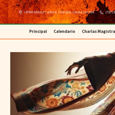
Principal
Calendario
Charlas Magistra
UPRM Edificio Carlos E. Chardón, oficina CH-504
(787) 
Principal
Calendario
Charlas Magistra