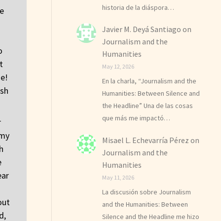
historia de la diáspora…
he
Javier M. Deyá Santiago
on
I
Journalism and the
o
Humanities
t
May 12, 2026
de!
En la charla, “Journalism and the
ish
Humanities: Between Silence and
the Headline” Una de las cosas
que más me impactó…
r
 my
Misael L. Echevarría Pérez
on
h
Journalism and the
e
Humanities
ear
May 11, 2026
La discusión sobre Journalism
out
and the Humanities: Between
d,
Silence and the Headline me hizo