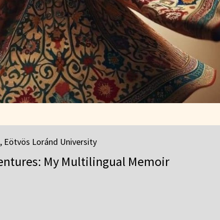
, Eötvös Loránd University
entures: My Multilingual Memoir