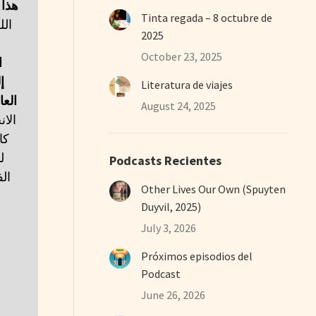
هذا
Tinta regada – 8 octubre de
ال.
2025
October 23, 2025
ا
إ
Literatura de viajes
العا
August 24, 2025
الا
كا
ل
Podcasts Recientes
ال
Other Lives Our Own (Spuyten
Duyvil, 2025)
July 3, 2026
Próximos episodios del
Podcast
June 26, 2026