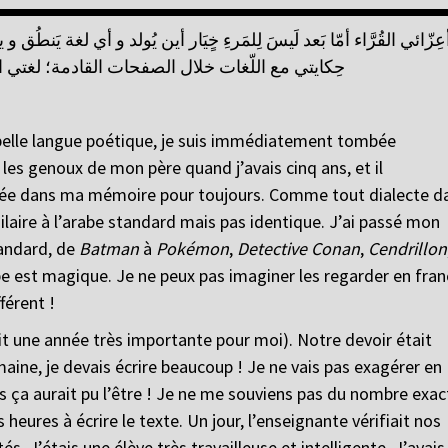
عِزّائي القُرَّاء أمّا بَعد لَيسَ لِلمَرءِ خٍيَار أين يُولد و أي لغة يَن
حِكايتي مع اللّغات خلال الصفحات القادمة؛ لغتي ا
 belle langue poétique, je suis immédiatement tombée
les genoux de mon père quand j’avais cinq ans, et il
ravée dans ma mémoire pour toujours. Comme tout dialecte d
milaire à l’arabe standard mais pas identique. J’ai passé mon
tandard, de
Batman
à
Pokémon
,
Detective Conan
,
Cendrillon
be est magique. Je ne peux pas imaginer les regarder en fran
férent !
t une année très importante pour moi). Notre devoir était
ine, je devais écrire beaucoup ! Je ne vais pas exagérer en
s ça aurait pu l’être ! Je ne me souviens pas du nombre exac
eures à écrire le texte. Un jour, l’enseignante vérifiait nos
és. J’étais une élève très travailleuse et intelligente. J’avais