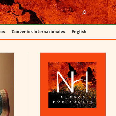
ios
Convenios Internacionales
English
Search:
ios
Convenios Internacionales
English