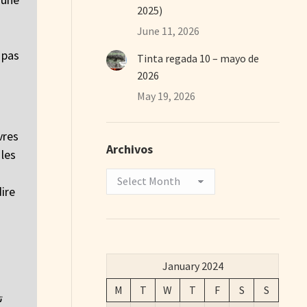
2025)
June 11, 2026
 pas
Tinta regada 10 – mayo de
2026
May 19, 2026
vres
Archivos
 les
Archivos
dire
January 2024
M
T
W
T
F
S
S
ت