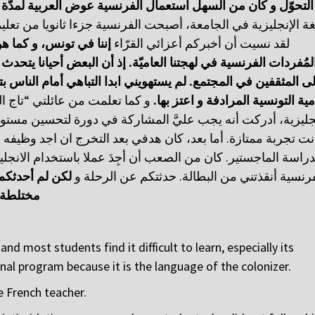
التحوّل
و
كان
من
السهل
استعمال
الفرنسية
عوض
العربية
لمدّة 
لغة الإنجليزية في الجامعة، أصبحت الفرنسية جزءا ثانويا من ت
لقد نسيت أن أخبركم أعزائي القرّاء
إننا
في
تونس،
و
كما
هو
يتحدث
أحيانا
البعض
أن
إذ
.
العاميّة
لهجتنا
في
الفرنسية
لمُفردات
ب
الناس
أمام
التباهي
ابدا
يستهويني
لم
.
المجتمع
في
المثقفين
لى
و كما تعلمت من عائلتي “تاج ال
.
بها
اعتز
و
المرادفة
التونسية
مية
نجليزية، أدركت أنه يجب عليَّ المشاركة في دورة لتحسين مس
نت تجربة ممتازة. أما بعد، كان هدفي بعد التخرج ان اجد وظيف
دراسة الماجستير. كان من الصعب أن أجِدَ عملا باستخدام الانجليزي
فرنسية أنقذتني من البطالة. حدثتكم عن الرحلة و
لكن
لم
أحدثكم
مختلطة
d most students find it difficult to learn, especially its
nal program because it is the language of the colonizer.
e French teacher.