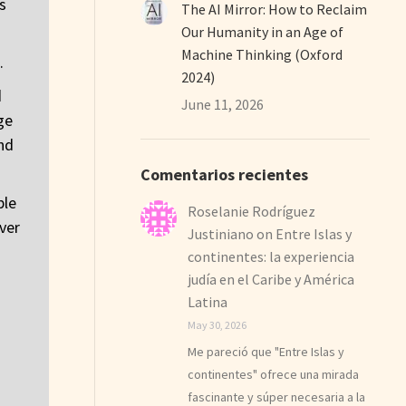
s
The AI Mirror: How to Reclaim
Our Humanity in an Age of
Machine Thinking (Oxford
.
2024)
d
June 11, 2026
ge
and
Comentarios recientes
ple
Roselanie Rodríguez
ver
Justiniano
on
Entre Islas y
continentes: la experiencia
judía en el Caribe y América
Latina
May 30, 2026
Me pareció que "Entre Islas y
continentes" ofrece una mirada
fascinante y súper necesaria a la