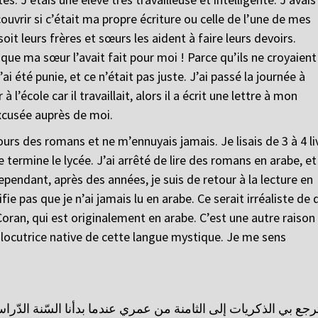
couvrir si c’était ma propre écriture ou celle de l’une de mes
soit leurs frères et sœurs les aident à faire leurs devoirs.
ue ma sœur l’avait fait pour moi ! Parce qu’ils ne croyaient
ai été punie, et ce n’était pas juste. J’ai passé la journée à
’école car il travaillait, alors il a écrit une lettre à mon
excusée auprès de moi.
ours des romans et ne m’ennuyais jamais. Je lisais de 3 à 4 li
 termine le lycée. J’ai arrêté de lire des romans en arabe, et
ependant, après des années, je suis de retour à la lecture en
fie pas que je n’ai jamais lu en arabe. Ce serait irréaliste de 
Coran, qui est originalement en arabe. C’est une autre raison
 locutrice native de cette langue mystique. Je me sens
رجع بي الذكريات إلى الثامنة من عمري عندما بدأنا السّنة الدّراسي