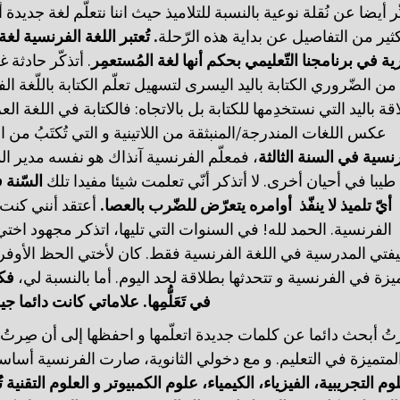
َبِّر أيضا عن نُقلة نوعية بالنسبة للتلاميذ حيث اننا نتعلّم لغة جديدة
لغة
الفرنسية
اللغة
تُعتبر
.
كثير من التفاصيل عن بداية هذه الرّحلة
ية
في
برنامجنا
التّعليمي
بحكم
أنها
لغة
المُستعمِر
أتذكّر حادثة غر
ه من الضّروري الكتابة باليد اليسرى لتسهيل تعلّم الكتابة باللّغة الف
قة باليد التي نستخدِمها للكتابة بل بالاتجاه: فالكتابة في اللغة ا
عكس اللغات المندرجة/المنبثقة من اللاتينية و التي تُكتَبُ من ا
رنسية
في
السنة
الثالثة
فمعلّم الفرنسية آنذاك هو نفسه مدير المد
طيبا في أحيان أخرى. لا أتذكر أنّي تعلمت شيئا مفيدا تلك
السّنة
ف
أعتقد أنني كنت 
.
أوامره يتعرّض للضّرب بالعصا
ينفّذ
لا
تلميذ
أيّ
الفرنسية. الحمد لله! في السنوات التي تليها، اتذكر مجهود اخت
فتي المدرسية في اللغة الفرنسية فقط. كان لأختي الحظ الأوفر ف
ميزة في الفرنسية و تتحدثها بطلاقة لحد اليوم. أما بالنسبة لي
فك
جي
دائما
كانت
علاماتي
.
في تَعَلُّمِها
تُ أبحث دائما عن كلمات جديدة اتعلّمها و احفظها إلى أن صِرتُ أ
لمتميزة في التعليم. و مع دخولي الثانوية، صارت الفرنسية أساسي
لوم
التجريبية،
الفيزياء،
الكيمياء،
علوم
الكمبيوتر
و
العلوم
التقنية
ت