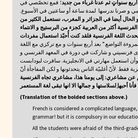
أربع
سنواتٍ
ثم
عدنا
غرباء
من
جديد
؛ فمع تخصّصي في
عليمي و صرنا ندرسها لمدة ساعة أو ساعتين في الأسبوع
الحال
أيضا
في
الجزائر
و
المغرب،
نستعمل
الكثير
من
الفرنسية
أكثر
من
العربية
كجزء
من
البرستيج
و
الانتماء
تحدث
اللغة
الفرنسية
فلقد
كنت
أُحبّذ
استعمال
مفردات
مروءة التواضع.” بعد أربع سنوات و مع تركزي مع اللغة
توى فرنسيتي و شاركت في دورة في المعهد الفرنسي و
ه وأن استعمل مهارتي في الانجليزية. سافرت لبودابست
ة فقط لأنّ أغلبيّة الناس يتحدثونها و لكن المفاجأة أنّ
الفرنسية
تجاه
مشاعري
هذا،
يومنا
إلى
:
مشاعري
عن
فأنا
أحبها
ِلسلاستها
و
جمالها
الا
انها
تبقى
لغة
المستعمر
(Translation of the bolded sections above.)
French is considered a complicated language, an
grammar! but it is compulsory in our educatio
All the students were afraid of the third-grad