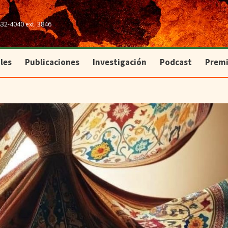
les
Publicaciones
Investigación
Podcast
Prem
832-4040 ext. 3846
les
Publicaciones
Investigación
Podcast
Prem