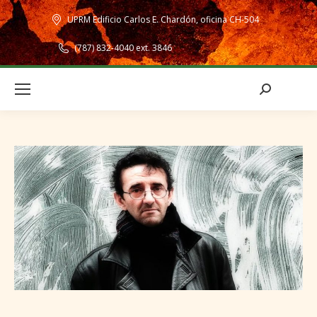
UPRM Edificio Carlos E. Chardón, oficina CH-504
(787) 832-4040 ext. 3846
Search: