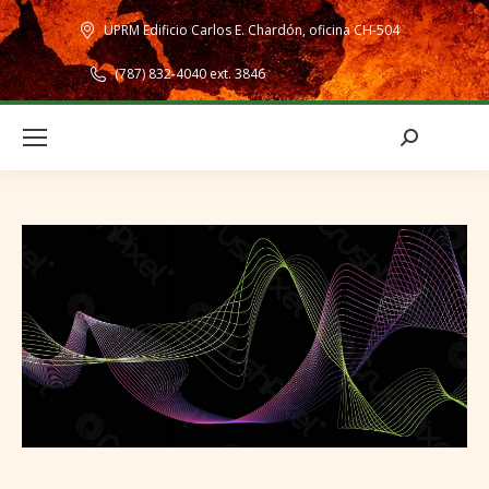
UPRM Edificio Carlos E. Chardón, oficina CH-504
(787) 832-4040 ext. 3846
Search: