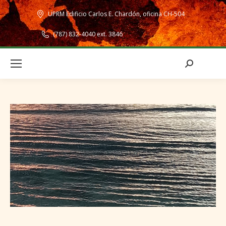
UPRM Edificio Carlos E. Chardón, oficina CH-504
(787) 832-4040 ext. 3846
Search: