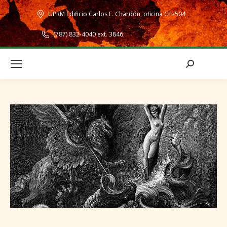
UPRM Edificio Carlos E. Chardón, oficina CH-504
(787) 832-4040 ext. 3846
Search: