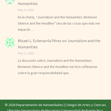
Humanities
May 12, 2026
En la charla, “Journalism and the Humanities: Between
Silence and the Headline” Una de las cosas que más me
impactó…
Misael L. Echevarría Pérez
on
Journalism and the
Humanities
May 11, 2026
La discusión sobre Journalism and the Humanities:
Between Silence and the Headline me hizo reflexionar
sobre la gran responsabilidad que…
© 2026 Departamento de Humanidades |
Colegio de Artes y Ciencias
|
Recinto Universitario de Mayagüez
|
Universidad de Puerto Rico
.