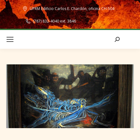
UPRM Edificio Carlos E. Chardón, oficina CH-504
(787) 832-4040 ext. 3846
Search: