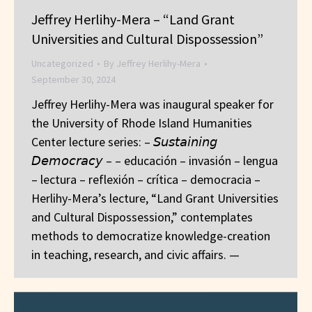
Jeffrey Herlihy-Mera – “Land Grant
Universities and Cultural Dispossession”
Uncategorized
By
Jeffrey Herlihy-Mera
September 30, 2024
Jeffrey Herlihy-Mera was inaugural speaker for
the University of Rhode Island Humanities
Center lecture series: – 𝘚𝘶𝘴𝘵𝘢𝘪𝘯𝘪𝘯𝘨
𝘋𝘦𝘮𝘰𝘤𝘳𝘢𝘤𝘺 – – educación – invasión – lengua
– lectura – reflexión – crítica – democracia –
Herlihy-Mera’s lecture, “Land Grant Universities
and Cultural Dispossession,” contemplates
methods to democratize knowledge-creation
in teaching, research, and civic affairs. —