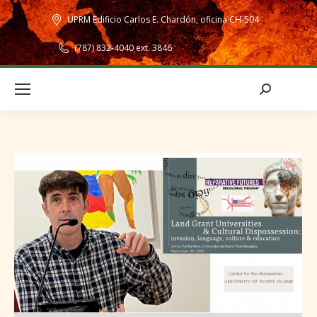
UPRM Edificio Carlos E. Chardón, oficina CH-504
(787) 832-4040 ext. 3846
Search: