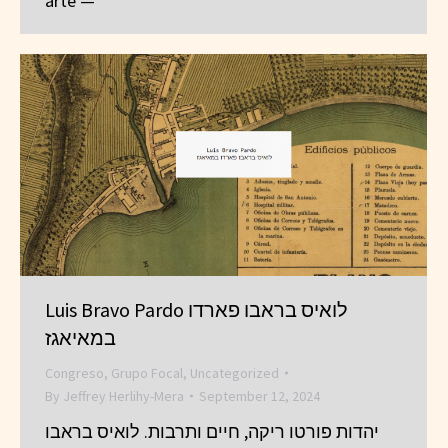
arte —
Luis Bravo Pardo לואיס בראבו פארדו
במאיאגז
Congreso
,
Grupo Focal
,
Uncategorized
By
Jeffrey Herlihy-Mera
September 12, 2024
יהדות פורטו ריקה, חיים ותרבות. לואיס בראבו