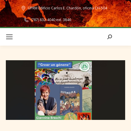
UPRM Edificio Carlos E. Chardón, oficina CH-504
(787) 832-4040 ext. 3846
Search: