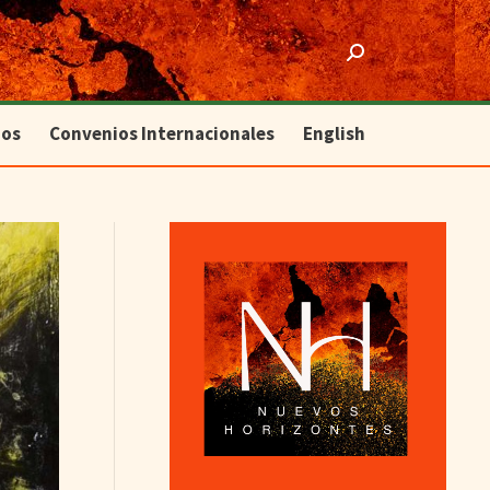
ios
Convenios Internacionales
English
Search:
ios
Convenios Internacionales
English