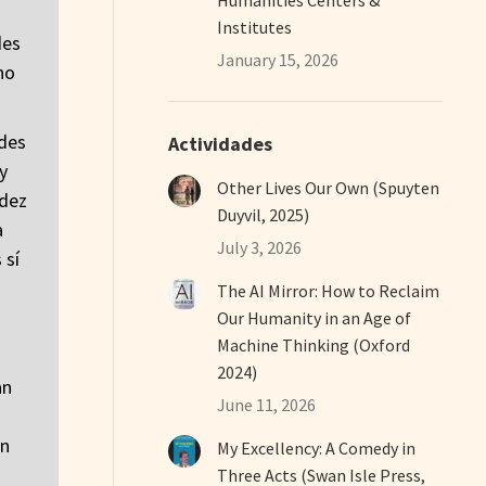
Institutes
des
January 15, 2026
no
edes
Actividades
y
Other Lives Our Own (Spuyten
idez
Duyvil, 2025)
a
July 3, 2026
 sí
The AI Mirror: How to Reclaim
Our Humanity in an Age of
Machine Thinking (Oxford
2024)
an
June 11, 2026
on
My Excellency: A Comedy in
Three Acts (Swan Isle Press,