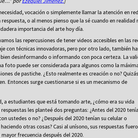
ue…” por
Ezequiel Jiménez.
]
, necesidad, vocación o simplemente llamar la atención en re
 respuesta, o al menos pienso que la sé cuando en realidad 
erdadera importancia del arte hoy día.
vamos las repercusiones de tener videos accesibles en las r
je con técnicas innovadoras, pero por otro lado, también ha
 bien desinformando o informando con poca certeza. La val
 una foto puede ser considerada para algunos como la máxim
ones de pastiche. ¿Esto realmente es creación o no? Quizás
ven. Entonces surge cuestionarse si es un mecanismo de
d, a estudiantes que está tomando arte, ¿cómo era su vida
respuestas les planteé dos preguntas: ¿Antes del 2020 tení
 con ustedes o no? ¿Después del 2020 tenían su celular o
 haciendo otras cosas? Casi al unísono, sus respuestas fuer
n mayor frecuencia después del 2020.