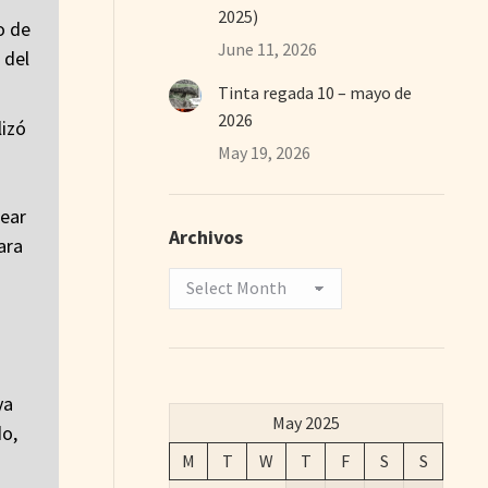
2025)
o de
June 11, 2026
 del
Tinta regada 10 – mayo de
2026
lizó
May 19, 2026
sear
Archivos
ara
Archivos
ya
May 2025
do,
M
T
W
T
F
S
S