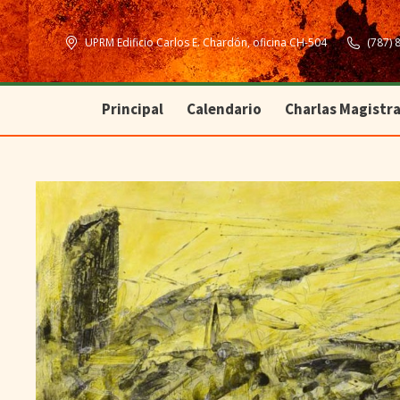
Principal
Calendario
Charlas Magistra
UPRM Edificio Carlos E. Chardón, oficina CH-504
(787) 
Principal
Calendario
Charlas Magistra