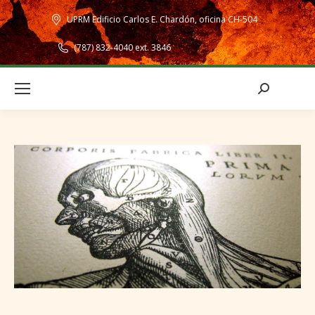
UPRM Edificio Carlos E. Chardón, oficina CH-504
(787) 832-4040 ext. 3846
Search: