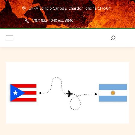
UPRM Edificio Carlos E. Chardón, oficina CH-504
(787) 832-4040 ext. 3846
Search: