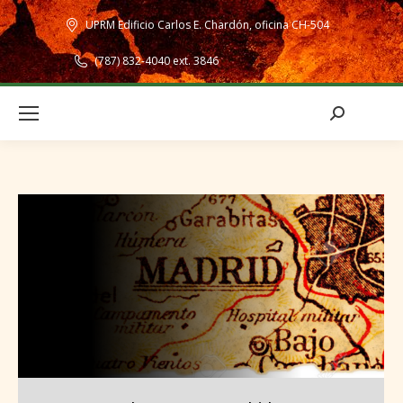
UPRM Edificio Carlos E. Chardón, oficina CH-504
(787) 832-4040 ext. 3846
Search: