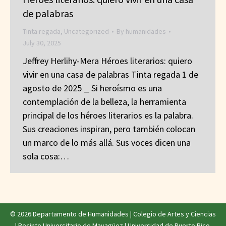
de palabras
Tinta regada
,
Uncategorized
By
humanidades
July 30, 2025
Jeffrey Herlihy-Mera Héroes literarios: quiero
vivir en una casa de palabras Tinta regada 1 de
agosto de 2025 _ Si heroísmo es una
contemplación de la belleza, la herramienta
principal de los héroes literarios es la palabra.
Sus creaciones inspiran, pero también colocan
un marco de lo más allá. Sus voces dicen una
sola cosa:…
© 2026 Departamento de Humanidades |
Colegio de Artes y Ciencias
|
Recinto Universitario de Mayagüez
|
Universidad de Puerto Rico
.