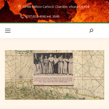
UPRM Edificio Carlos E. Chardón, oficina CH-504
(787) 832-4040 ext. 3846
Search: