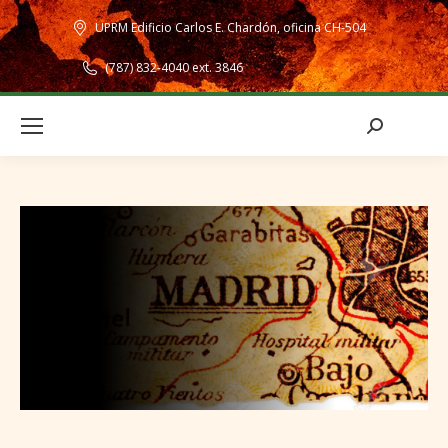
UPRM Edificio Carlos E. Chardón, oficina CH-504
(787) 832-4040 ext. 3846
Search: