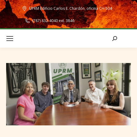
UPRM Edificio Carlos E. Chardón, oficina CH-504
(787) 832-4040 ext. 3846
Search: