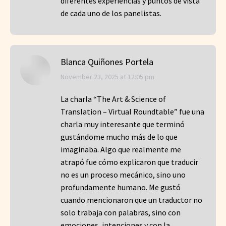
diferentes experiencias y puntos de vista
de cada uno de los panelistas.
Blanca Quiñones Portela
says:
November 23, 2025 at 12:05 pm
La charla “The Art & Science of
Translation – Virtual Roundtable” fue una
charla muy interesante que terminó
gustándome mucho más de lo que
imaginaba. Algo que realmente me
atrapó fue cómo explicaron que traducir
no es un proceso mecánico, sino uno
profundamente humano. Me gustó
cuando mencionaron que un traductor no
solo trabaja con palabras, sino con
emociones, intenciones y con la