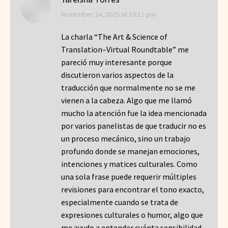
says:
November 24, 2025 at 10:11 pm
La charla “The Art & Science of
Translation–Virtual Roundtable” me
pareció muy interesante porque
discutieron varios aspectos de la
traducción que normalmente no se me
vienen a la cabeza. Algo que me llamó
mucho la atención fue la idea mencionada
por varios panelistas de que traducir no es
un proceso mecánico, sino un trabajo
profundo donde se manejan emociones,
intenciones y matices culturales. Como
una sola frase puede requerir múltiples
revisiones para encontrar el tono exacto,
especialmente cuando se trata de
expresiones culturales o humor, algo que
me ayudo a entender cuánta sensibilidad