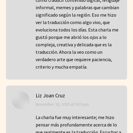
como traducir contenido digital, lenguaje
informal, memes y palabras que cambian
significado según la región. Eso me hizo
ver la traducción como algo vivo, que
evoluciona todos los días. Esta charla me
gustó porque me abrió los ojos a lo
compleja, creativa y delicada que es la
traducción. Ahora la veo como un
verdadero arte que requiere paciencia,
criterio y mucha empatía.
Liz Joan Cruz
says:
November 20, 2025 at 9:19 pm
La charla fue muy interesante; me hizo
pensar más profundamente acerca de lo
que realmente es la traducción. Escuchar a