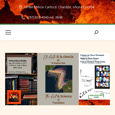
UPRM Edificio Carlos E. Chardón, oficina CH-504
(787) 832-4040 ext. 3846
Search: