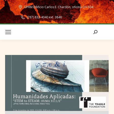
UPRM Edificio Carlos E. Chardón, oficina CH-504
(787) 832-4040 ext. 3846
Search: