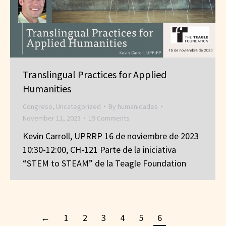
Translingual Practices for Applied
Humanities
Congreso
,
Uncategorized
By
humanidades
November 11, 2023
19 Comments
Kevin Carroll, UPRRP 16 de noviembre de 2023
10:30-12:00, CH-121 Parte de la iniciativa
“STEM to STEAM” de la Teagle Foundation
←
1
2
3
4
5
6