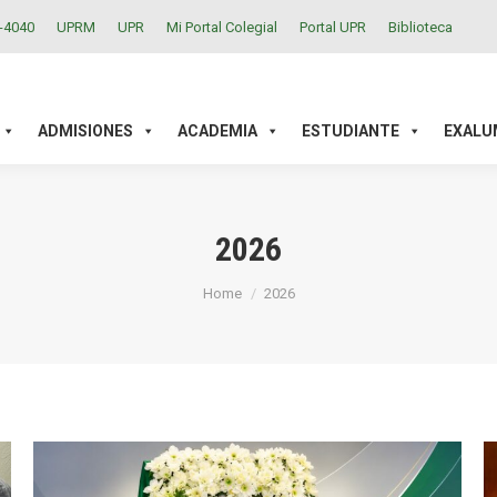
2-4040
UPRM
UPR
Mi Portal Colegial
Portal UPR
Biblioteca
ACADEMIA
ESTUDIANTE
EXALUMNOS
INVESTIGAC
ADMISIONES
ACADEMIA
ESTUDIANTE
EXALU
2026
You are here:
Home
2026