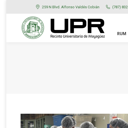
259 N Blvd. Alfonso Valdés Cobián
(787) 83
RUM
ADMISIONES
RUM