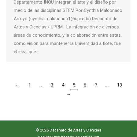
Departamento INQU Integran el arte y el diseño por
medio de las disciplinas STEM Por Cynthia Maldonado
Arroyo (cynthia.maldonado1@upr.edu) Decanato de
Artes y Ciencias / UPRM La integración de diversas
áreas de conocimiento, y la colaboración entre estas,
como visión para mantener la Universidad a flote, fue
el ideal que…
←
1
…
3
4
5
6
7
…
13
→
© 2026 Decanato de Artes y Ciencias