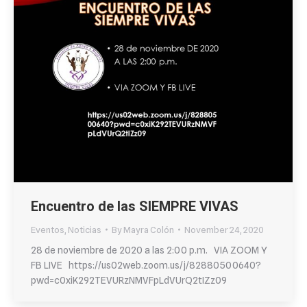
Encuentro de las SIEMPRE VIVAS
Eventos
,
Noticias
By
Mayra Colón
November 24, 2020
28 de noviembre de 2020 a las 2:00 p.m. VIA ZOOM Y
FB LIVE https://us02web.zoom.us/j/82880500640?
pwd=c0xiK292TEVURzNMVFpLdVUrQ2tIZz09