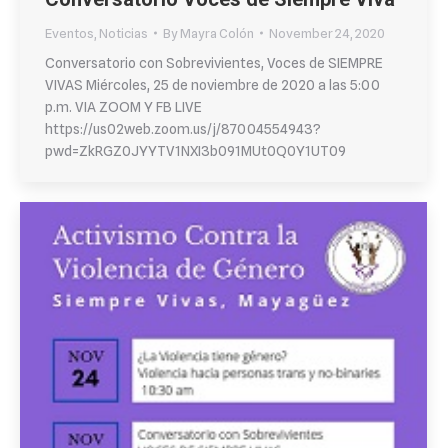
Eventos
,
Noticias
By
Mayra Colón
November 24, 2020
Conversatorio con Sobrevivientes, Voces de SIEMPRE
VIVAS Miércoles, 25 de noviembre de 2020 a las 5:00
p.m. VIA ZOOM Y FB LIVE
https://us02web.zoom.us/j/87004554943?
pwd=ZkRGZ0JYYTV1NXI3b091MUt0Q0Y1UT09