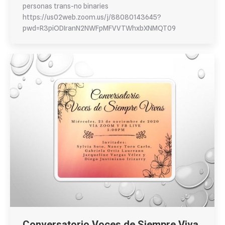
personas trans-no binaries
https://us02web.zoom.us/j/88080143645?
pwd=R3piODIranN2NWFpMFVVTWhxbXNMQT09
Conversatorio Voces de Siempre Viva