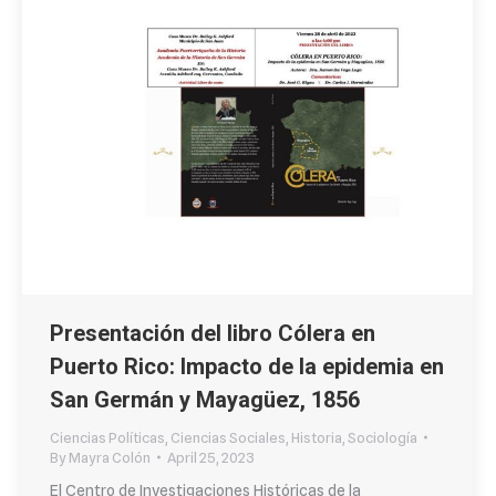
Presentación del libro Cólera en
Puerto Rico: Impacto de la epidemia en
San Germán y Mayagüez, 1856
Ciencias Políticas
,
Ciencias Sociales
,
Historia
,
Sociología
By
Mayra Colón
April 25, 2023
El Centro de Investigaciones Históricas de la