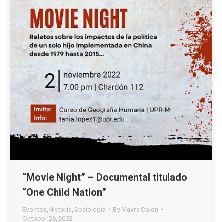
“Movie Night” – Documental titulado
“One Child Nation”
Eventos
,
Historia
,
Sociología
By
Mayra Colón
October 26, 2022