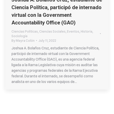
Ciencia Política, participó de internado
virtual con la Government
Accountability Office (GAO)
Ciencias Políticas
,
Ciencias Sociales
,
Eventos
,
Historia
,
Sociología
By
Mayra Colón
July 11, 2022
Joshua A. Bolaños Cruz, estudiante de Ciencia Política,
participó de internado virtual con la Government
Accountability Office (GAO), es una agencia federal
ligada a la Rama Legislativa cuya misión es auditar las
agencias y programas federales de la Rama Ejecutiva
federal. Durante el internado, se desempeñó como
analista en uno de los varios equipos de…
←
1
2
3
4
5
→