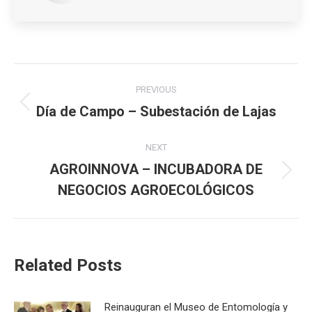
Post
PREVIOUS
navigation
Día de Campo – Subestación de Lajas
Previous
post:
NEXT
AGROINNOVA – INCUBADORA DE
Next
NEGOCIOS AGROECOLÓGICOS
post:
Related Posts
Reinauguran el Museo de Entomología y