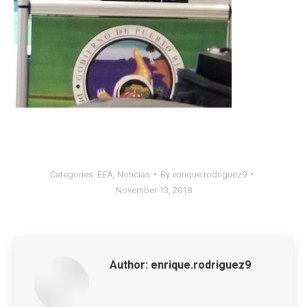
Categories:
EEA
,
Noticias
By
enrique.rodriguez9
November 13, 2018
Author:
enrique.rodriguez9