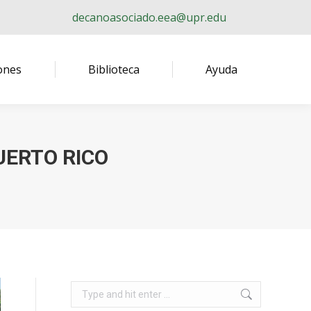
decanoasociado.eea@upr.edu
ones
Biblioteca
Ayuda
UERTO RICO
Search: