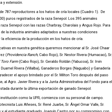
a y extensión.
 de 787 reproductores a los hatos de cría locales (Cuadro 1). De
0) puros registrados de la raza Senepol. Los 395 animales
raza Senepol con las razas Charbray, Charolais y Angus Rojo. Para
n de la industria animales adaptados a nuestras condiciones
la eficiencia de la producción en los hatos de cría.
ficativas en nuestra genética queremos mencionar al Sr. José Chaar
rez (
Providencia Ranch
, Cabo Rojo), Sr. Nestor Rivera (Humacao), Sr.
 Toro Farm
(Cabo Rojo), Sr. Geraldo Roldán (Yabucoa), Sr. Irvin
. Duamel Rivera (Villalba), Ganaderos Borges (Naguabo) y Ganadería
adecer el apoyo brindado por el Sr. Milton Toro después del paso
e, al Agro. Javier Rivera y a la Junta Administrativa del Fondo para el
estada durante la última exportación de ganado Senepol.
na institución como la UPR, comienza con su personal de campo.
otecnista Luis Añeses, Sr. René Juarbe, Sr. Ángel Omar Valle, Sr.
e y al estudiante graduado Joaquín Castro por su compromiso con