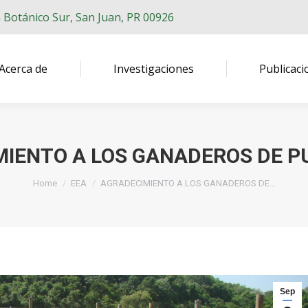
n Botánico Sur, San Juan, PR 00926
Acerca de
Investigaciones
Publicaci
IENTO A LOS GANADEROS DE P
You are here:
Home
EEA
AGRADECIMIENTO A LOS GANADEROS DE…
Sep