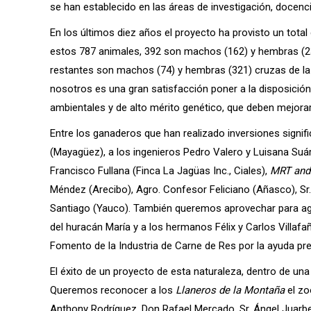
se han establecido en las áreas de investigación, docenci
En los últimos diez años el proyecto ha provisto un total
estos 787 animales, 392 son machos (162) y hembras (23
restantes son machos (74) y hembras (321) cruzas de la 
nosotros es una gran satisfacción poner a la disposició
ambientales y de alto mérito genético, que deben mejorar 
Entre los ganaderos que han realizado inversiones signi
(Mayagüez), a los ingenieros Pedro Valero y Luisana Suá
Francisco Fullana (Finca La Jagüas Inc., Ciales),
MRT and
Méndez (Arecibo), Agro. Confesor Feliciano (Añasco), Sr
Santiago (Yauco). También queremos aprovechar para agr
del huracán María y a los hermanos Félix y Carlos Villafañ
Fomento de la Industria de Carne de Res por la ayuda pr
El éxito de un proyecto de esta naturaleza, dentro de u
Queremos reconocer a los
Llaneros de la Montaña
el zo
Anthony Rodríguez, Don Rafael Mercado, Sr. Ángel Juarb