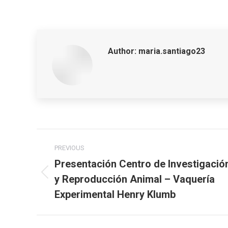
Author:
maria.santiago23
Post
PREVIOUS
navigation
Presentación Centro de Investigació
y Reproducción Animal – Vaquería
Previous
post:
Experimental Henry Klumb