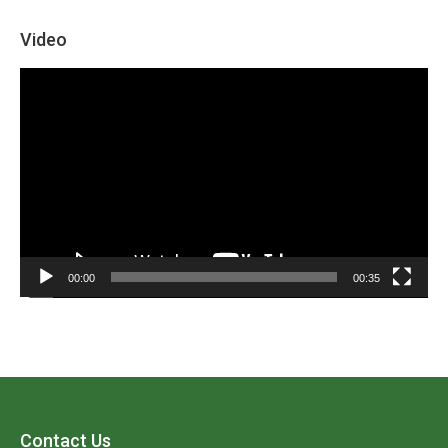
Video
Video
Player
00:00
00:35
Contact Us