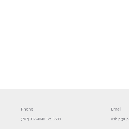
Phone
Email
(787) 832-4040 Ext. 5600
eship@up