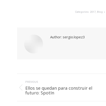
Categories:
2017
,
Blog
Author:
sergio.lopez3
Post
navigation
PREVIOUS
Ellos se quedan para construir el
Previous
futuro: SpotIn
post: