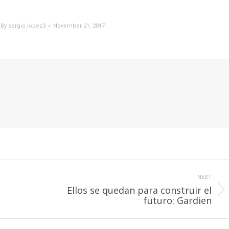
By
sergio.lopez3
November 21, 2017
NEXT
Ellos se quedan para construir el
Next
futuro: Gardien
post: