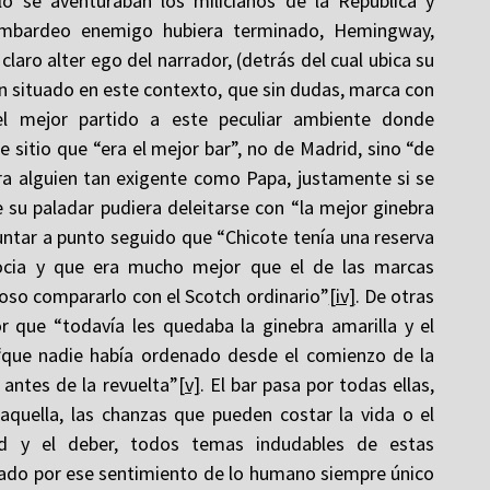
o se aventuraban los milicianos de la República y
ombardeo enemigo hubiera terminado, Hemingway,
laro alter ego del narrador, (detrás del cual ubica su
 situado en este contexto, que sin dudas, marca con
l mejor partido a este peculiar ambiente donde
e sitio que “era el mejor bar”, no de Madrid, sino “de
a alguien tan exigente como Papa, justamente si se
ue su paladar pudiera deleitarse con “la mejor ginebra
untar a punto seguido que “Chicote tenía una reserva
cocia y que era mucho mejor que el de las marcas
moso compararlo con el Scotch ordinario”
[iv]
. De otras
or que “todavía les quedaba la ginebra amarilla y el
 “que nadie había ordenado desde el comienzo de la
 antes de la revuelta”
[v]
. El bar pasa por todas ellas,
quella, las chanzas que pueden costar la vida o el
ad y el deber, todos temas indudables de estas
ado por ese sentimiento de lo humano siempre único