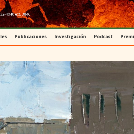
les
Publicaciones
Investigación
Podcast
Prem
832-4040 ext. 3846
les
Publicaciones
Investigación
Podcast
Prem