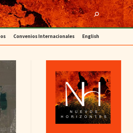
ios
Convenios Internacionales
English
Search:
ios
Convenios Internacionales
English