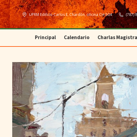
Principal
Calendario
Charlas Magistra
UPRM Edificio Carlos E. Chardón, oficina CH-504
(787) 
Principal
Calendario
Charlas Magistra