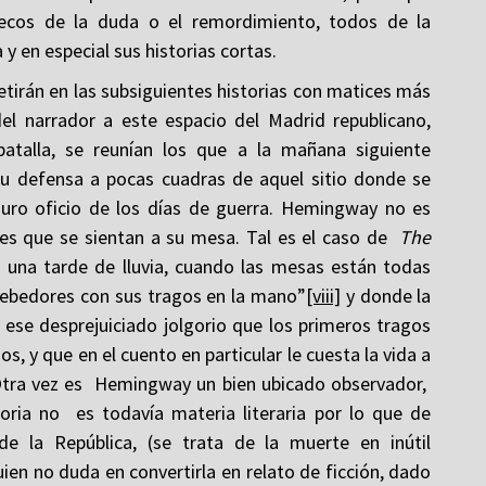
cos de la duda o el remordimiento, todos de la
 en especial sus historias cortas.
etirán en las subsiguientes historias con matices más
l narrador a este espacio del Madrid republicano,
atalla, se reunían los que a la mañana siguiente
su defensa a pocas cuadras de aquel sitio donde se
uro oficio de los días de guerra. Hemingway no es
jes que se sientan a su mesa. Tal es el caso de
The
una tarde de lluvia, cuando las mesas están todas
e bebedores con sus tragos en la mano”
[viii]
y donde la
 ese desprejuiciado jolgorio que los primeros tragos
, y que en el cuento en particular le cuesta la vida a
Otra vez es Hemingway un bien ubicado observador,
oria no es todavía materia literaria por lo que de
e la República, (se trata de la muerte en inútil
uien no duda en convertirla en relato de ficción, dado