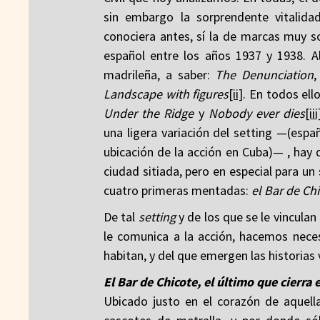
sin embargo la sorprendente vitalid
conociera antes, sí la de marcas muy s
español entre los años 1937 y 1938. 
madrileña, a saber:
The Denunciation
Landscape with figures
[ii]
. En todos el
Under the Ridge
y
Nobody ever dies
[iii
una ligera variación del setting —(espa
ubicación de la acción en Cuba)— , hay 
ciudad sitiada, pero en especial para un
cuatro primeras mentadas:
el Bar de Ch
De tal
setting
y de los que se le vincula
le comunica a la acción, hacemos nece
habitan, y del que emergen las historias
El Bar de Chicote, el último que cierra 
Ubicado justo en el corazón de aquell