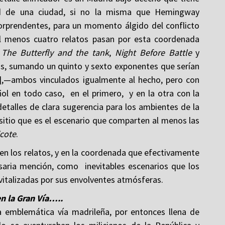
ad de una ciudad, si no la misma que Hemingway
orprendentes, para un momento álgido del conflicto
Al menos cuatro relatos pasan por esta coordenada
,
The Butterfly and the tank
,
Night Before Battle
y
los, sumando un quinto y sexto exponentes que serían
]
,—ambos vinculados igualmente al hecho, pero con
ñol en todo caso, en el primero, y en la otra con la
detalles de clara sugerencia para los ambientes de la
 sitio que es el escenario que comparten al menos las
icote
.
n en los relatos, y en la coordenada que efectivamente
saria mención, como inevitables escenarios que los
 vitalizadas por sus envolventes atmósferas.
en la Gran Vía…..
a emblemática vía madrileña, por entonces llena de