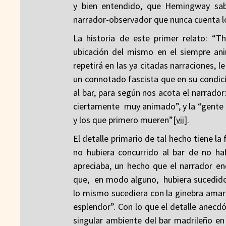
y bien entendido, que Hemingway sab
narrador-observador que nunca cuenta lo
La historia de este primer relato: “T
ubicación del mismo en el siempre ani
repetirá en las ya citadas narraciones, l
un connotado fascista que en su condició
al bar, para según nos acota el narrador
ciertamente muy animado”, y la “gente 
y los que primero mueren”
[vii]
.
El detalle primario de tal hecho tiene l
no hubiera concurrido al bar de no ha
apreciaba, un hecho que el narrador e
que, en modo alguno, hubiera sucedido 
lo mismo sucediera con la ginebra amaril
esplendor”. Con lo que el detalle anecdót
singular ambiente del bar madrileño en 