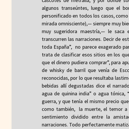
cascotes de metralla, y por donde sól
algunos transeúntes, luego que el b
personificado en todos los casos, como c
mirada omnisciente),— siempre muy bien
muy sugeridora maestría,— le saca e
transcurren las narraciones. Decir de est
toda España”, no parece exagerado par
trata de clasificar esos sitios en los q
que el dinero pudiera comprar”, para ap
de whisky de barril que venía de Es
reconocidas, por lo que resultaba lasti
bebidas allí degustadas dice el narrad
agua de quinina india” o agua tónica,
guerra, y que tenía el mismo precio que
como también, la muerte, el temor a a
sentimiento dividido entre la amist
narraciones. Todo perfectamente matiz