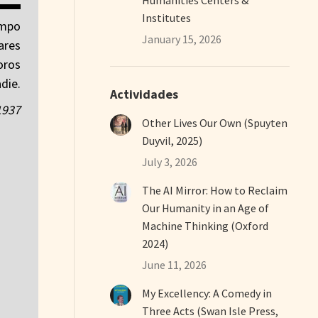
Institutes
ampo
January 15, 2026
ares
oros
die.
Actividades
1937
Other Lives Our Own (Spuyten
Duyvil, 2025)
July 3, 2026
The AI Mirror: How to Reclaim
Our Humanity in an Age of
Machine Thinking (Oxford
2024)
June 11, 2026
My Excellency: A Comedy in
Three Acts (Swan Isle Press,