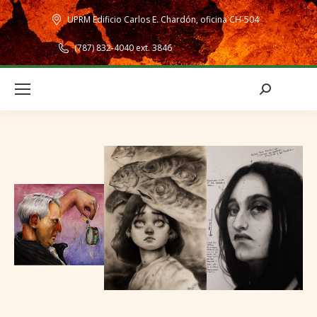
UPRM Edificio Carlos E. Chardón, oficina CH-504
(787) 832-4040 ext. 3846
Search: