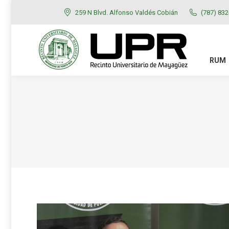
259 N Blvd. Alfonso Valdés Cobián
(787) 83
RUM
ADMISIONES
RUM