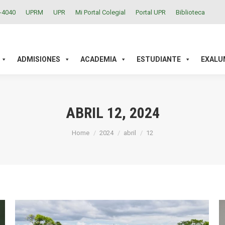
2-4040
UPRM
UPR
Mi Portal Colegial
Portal UPR
Biblioteca
ACADEMIA
ESTUDIANTE
EXALUMNOS
INVESTIGAC
ADMISIONES
ACADEMIA
ESTUDIANTE
EXALU
ABRIL 12, 2024
You are here:
Home
2024
abril
12